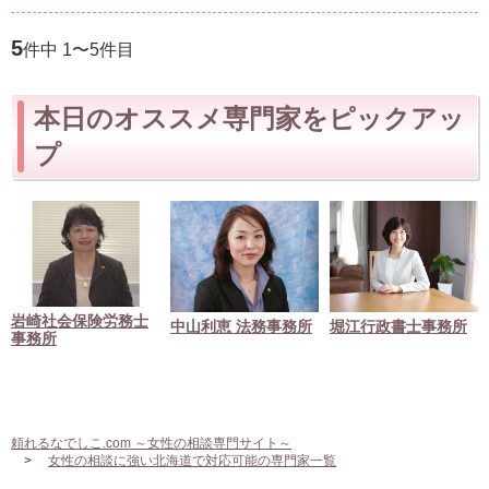
5
件中 1〜5件目
本日のオススメ専門家をピックアッ
プ
岩崎社会保険労務士
中山利恵 法務事務所
堀江行政書士事務所
事務所
頼れるなでしこ.com ～女性の相談専門サイト～
女性の相談に強い北海道で対応可能の専門家一覧