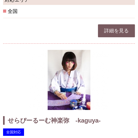
全国
詳細を見る
せらぴーるーむ神楽弥 -kaguya-
全国対応