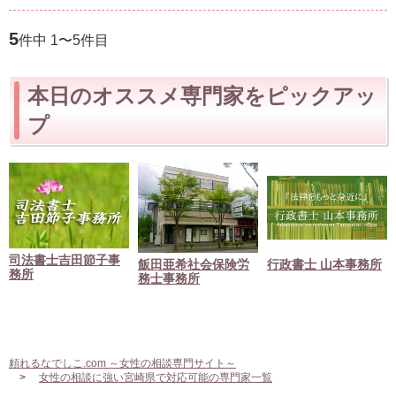
5
件中 1〜5件目
本日のオススメ専門家をピックアッ
プ
司法書士吉田節子事
飯田亜希社会保険労
行政書士 山本事務所
務所
務士事務所
頼れるなでしこ.com ～女性の相談専門サイト～
女性の相談に強い宮崎県で対応可能の専門家一覧