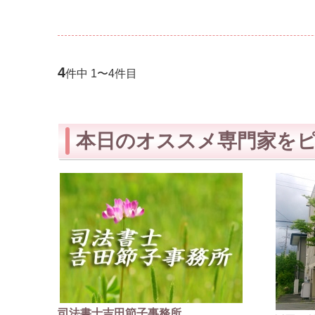
4
件中 1〜4件目
本日のオススメ専門家を
司法書士吉田節子事務所