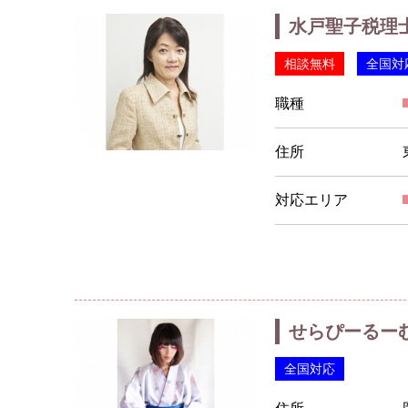
水戸聖子税理
相談無料
全国対
職種
住所
対応エリア
せらぴーるーむ神
全国対応