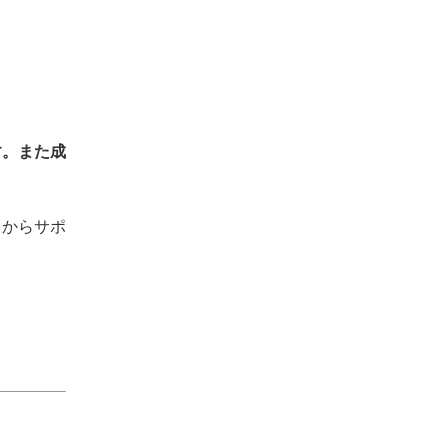
す。また成
こからサポ