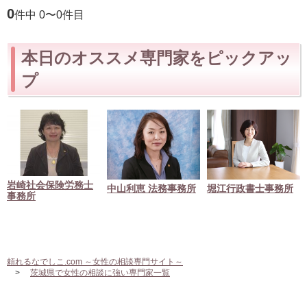
0
件中 0〜0件目
本日のオススメ専門家をピックアッ
プ
岩崎社会保険労務士
中山利恵 法務事務所
堀江行政書士事務所
事務所
頼れるなでしこ.com ～女性の相談専門サイト～
茨城県で女性の相談に強い専門家一覧