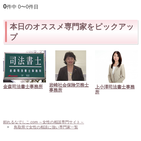
0
件中 0〜0件目
本日のオススメ専門家をピックアッ
プ
岩崎社会保険労務士
金森司法書士事務所
上小澤司法書士事務
事務所
所
頼れるなでしこ.com ～女性の相談専門サイト～
鳥取県で女性の相談に強い専門家一覧